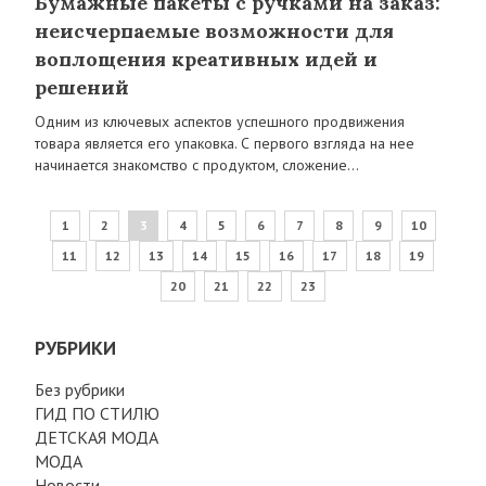
Бумажные пакеты с ручками на заказ:
неисчерпаемые возможности для
воплощения креативных идей и
решений
Одним из ключевых аспектов успешного продвижения
товара является его упаковка. С первого взгляда на нее
начинается знакомство с продуктом, сложение…
1
2
3
4
5
6
7
8
9
10
11
12
13
14
15
16
17
18
19
20
21
22
23
РУБРИКИ
Без рубрики
ГИД ПО СТИЛЮ
ДЕТСКАЯ МОДА
МОДА
Новости