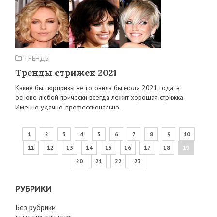
ТРЕНДЫ
Тренды стрижек 2021
Какие бы сюрпризы не готовила бы мода 2021 года, в
основе любой прически всегда лежит хорошая стрижка.
Именно удачно, профессионально…
1
2
3
4
5
6
7
8
9
10
11
12
13
14
15
16
17
18
19
20
21
22
23
РУБРИКИ
Без рубрики