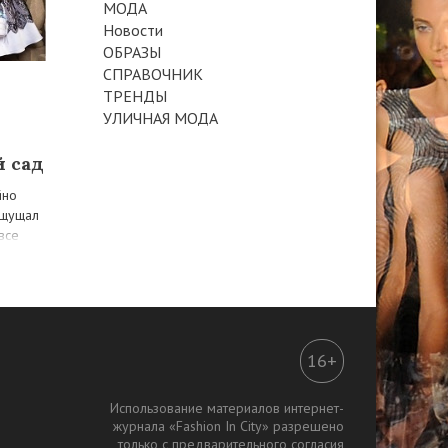
МОДА
Новости
ОБРАЗЫ
СПРАВОЧНИК
ТРЕНДЫ
УЛИЧНАЯ МОДА
й сад
йно
ощущал
 все
16+
Использование материалов интернет-
журнала «Fashion In City» разрешено
только с предварительного согласия