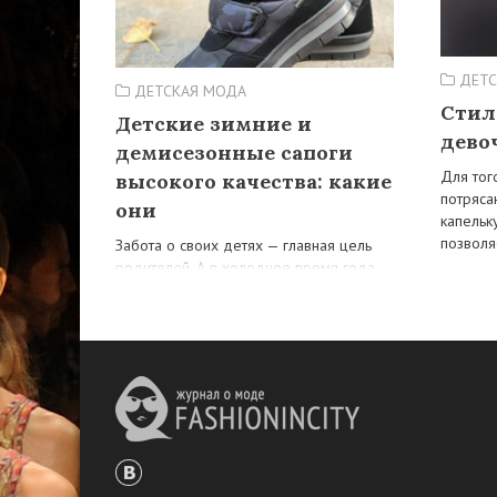
ДЕТС
ДЕТСКАЯ МОДА
Стил
Детские зимние и
дево
демисезонные сапоги
Для тог
высокого качества: какие
потряса
они
капельк
позволя
Забота о своих детях — главная цель
родителей. А в холодное время года
одна из самых больших забот —
купить…