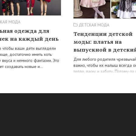
КАЯ МОДА
ДЕТСКАЯ МОДА
ьная одежда для
Тенденции детской
чек на каждый день
моды: платья на
о чтобы ваши дети выглядели
выпускной в детски
юще, достаточно иметь хоть
Для любого родителя чрезвыча
у вкуса и немного фантазии. Это
важно, чтобы их малыш всегда 
ет создавать новые и…
тепло, ласку и заботу. Потому-то
ответственные папы и мамы…