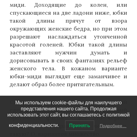
миди. Доходящие до колен, или
спускающиеся на две ладони ниже, юбки
такой длины прячут от взора
окружающих женские бедра, но при этом
разрешают наслаждаться утонченной
красотой голеней. Юбки такой длины
заставляют мужчин думать и
дорисовывать в своих фантазиях рельеф
женского тела. В кожаном варианте
юбки-миди выглядят еще заманчивее и
делают образ более притягательным.
Самая женственная длина, самый
Мы используем cookie-файлы для наилучшего
представления нашего сайта. Продолжая
сдержанный цвет и при этом самый
использовать этот сайт, вы соглашаетесь с политикой
эротичный фасон – все это черная
кожаная юбка-карандаш. С чем носить
конфиденциальности.
Принять
Подробнее…
такую? О, вариантов множество.