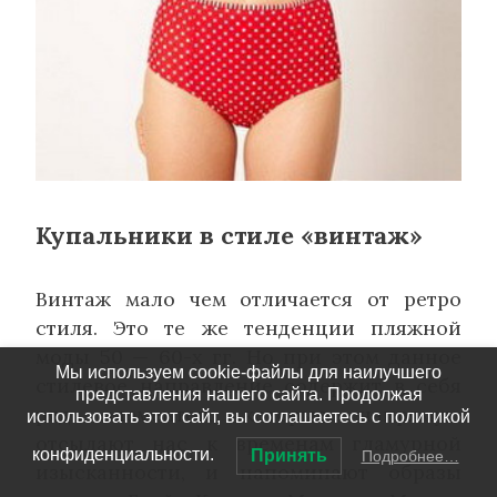
Купальники в стиле «винтаж»
Винтаж мало чем отличается от ретро
стиля. Это те же тенденции пляжной
моды 50 — 60-х гг. Но при этом данное
Мы используем cookie-файлы для наилучшего
стилевое направление содержит в себя
представления нашего сайта. Продолжая
ряд элементов, которые напрямую
использовать этот сайт, вы соглашаетесь с политикой
отсылают нас к временам гламурной
конфиденциальности.
Принять
Подробнее…
изысканности, и напоминают образы