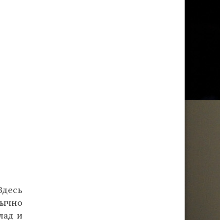
Здесь
бычно
лад и