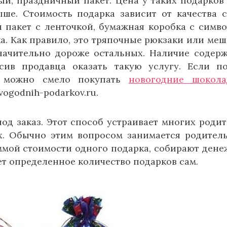
ый, праздничный пакет. Цена у таких подарков
ыше. Стоимость подарка зависит от качества 
й пакет с ленточкой, бумажная коробка с симв
а. Как правило, это тряпочные рюкзаки или меш
значительно дороже остальных. Наличие содер
сив продавца оказать такую услугу. Если п
я, можно смело покупать
новогодние шокол
vogodnih-podarkov.ru.
од заказ. Этот способ устраивает многих родит
х. Обычно этим вопросом занимается родител
ммой стоимости одного подарка, собирают дене
ет определенное количество подарков сам.