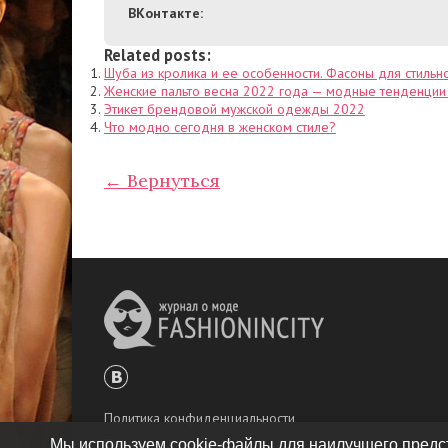
ВКонтакте:
Related posts:
Шуба из кролика и ее особенности. Фасоны для стильн
Женские пальто весна 2022 года — модные тенденции
Этикет брендовой мужской одежды 2022
Что модно сегодня в женском стиле?
← Вернуться
Политика конфиденциальности
Правообладателям
Мы используем cookie-файлы для наилучшего предст