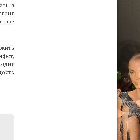
ить в
стоит
енные
ожить
нфет,
ходит
дость