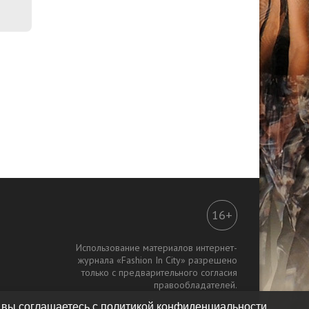
16+
Использование материалов интернет-
журнала «Fashion In City» разрешено
только с предварительного согласия
правообладателей.
 вы соглашаетесь с политикой конфиденциальности.