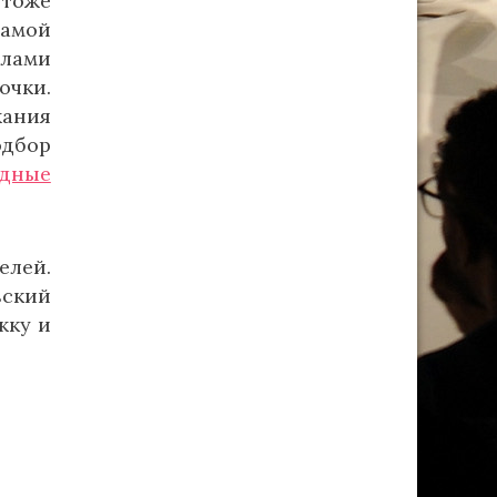
 тоже
самой
олами
очки.
жания
одбор
адные
елей.
ьский
жку и