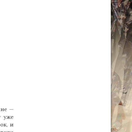
ине —
т уже
ок, и