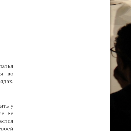
латья
ся во
ядах.
ить у
е. Ее
ается
своей