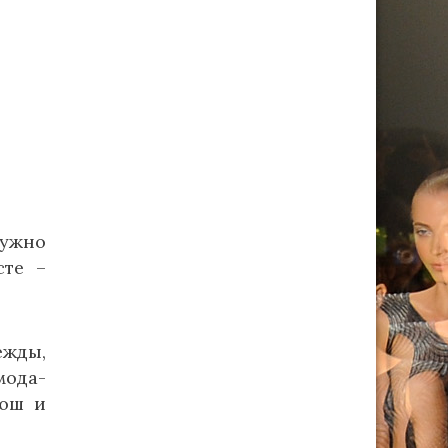
нужно
сте –
ежды,
мода-
рюш и