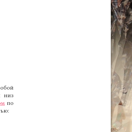
обой
и низ
ом
по
тью: