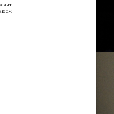
волит
льшом