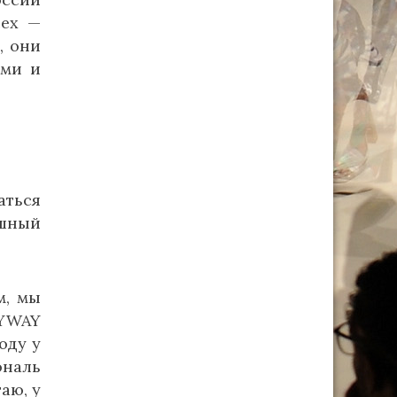
сех —
, они
ами и
аться
ешный
м, мы
RYWAY
оду у
ональ
аю, у