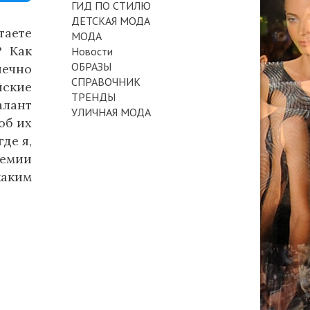
ГИД ПО СТИЛЮ
ДЕТСКАЯ МОДА
таете
МОДА
? Как
Новости
ОБРАЗЫ
нечно
СПРАВОЧНИК
йские
ТРЕНДЫ
алант
УЛИЧНАЯ МОДА
об их
де я,
демии
каким