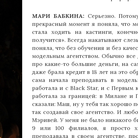
МАРИ БАБКИНА:
Серьезно. Потому
прекрасный момент я поняла, что мо
стала ходить на кастинги, конечн
получится». Всегда накатывают слез
поняла, что без обучения и без кач
модельным агентством. Обычно все 
про какие-то большие деньги, на са
даже брала кредит в 18 лет на это об
сама начала преподавать в модель
работала и с Black Star, и с Первы
работала за границей: в Милане и 
сказали: Маш, ну у тебя так хорошо п
так создавай свое агентство. И лю
Мэривей. У меня не было никакого б
9 или 100 филиалов, я просто х
преподавала в своем агентстве, п