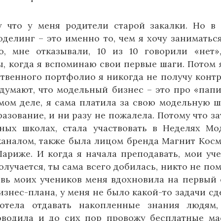
 что у меня родители старой закалки. Но в
делинг – это именно то, чем я хочу заниматься
о, мне отказывали, 10 из 10 говорили «нет»
ы, когда я вспоминаю свои первые шаги. Потом 
ественного портфолио я никогда не получу контр
думают, что модельный бизнес – это про «папи
мом деле, я сама платила за свою модельную ш
разование, и ни разу не пожалела. Потому что за
ных школах, стала участвовать в Неделях Мо
м каналом, также была лицом бренда Магнит Косм
Париже. И когда я начала преподавать, мои уч
олучается, ты сама всего добилась, никто не пом
бовь моих учеников меня вдохновила на первый
изнес-плана, у меня не было какой-то задачи сд
отела отдавать накопленные знания людям
роводила и до сих пор провожу бесплатные ма