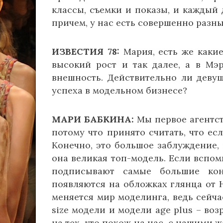
классы, съемки и показы, и каждый 
причем, у нас есть совершенно разн
ИЗВЕСТИЯ 78:
Мария, есть же какие
высокий рост и так далее, а в Мэ
внешность. Действительно ли деву
успеха в модельном бизнесе?
МАРИ БАБКИНА:
Мы первое агентст
потому что принято считать, что если
Конечно, это большое заблуждение, 
она великая топ-модель. Если вспом
подписывают самые большие кон
появляются на обложках глянца от 
меняется мир моделинга, ведь сейча
size модели и модели age plus – во
на тех, кто похож на нас, с нашими