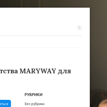
нтства MARYWAY для
РУБРИКИ
Без рубрики
аться