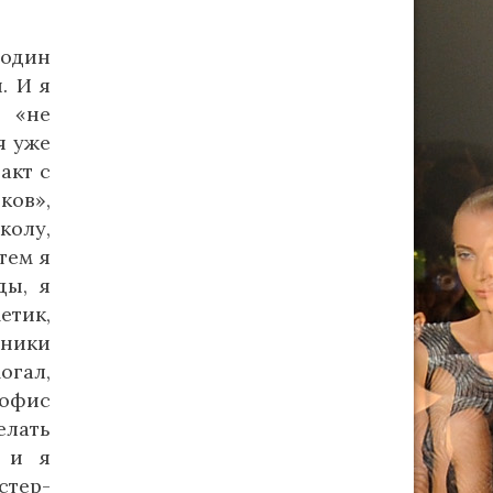
 один
. И я
, «не
я уже
акт с
ков»,
колу,
тем я
ды, я
етик,
еники
огал,
 офис
елать
, и я
стер-