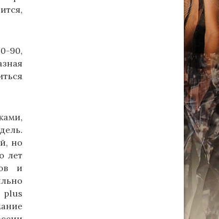
ится,
0-90,
азная
иться
жами,
дель.
й, но
о лет
ов и
ильно
 plus
мание
оссии