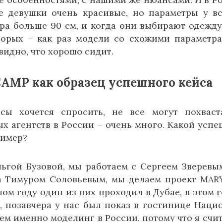
се девушки очень красивые, но параметры у в
дра больше 90 см, и когда они выбирают одежду
торых – как раз модели со схожими параметр
видно, что хорошо сидит.
MP как образец успешного кейса
ы хочется спросить, не все могут похваст
х агентств в России – очень много. Какой усп
ример?
ьгой Бузовой, мы работаем с Сергеем Зверевы
а Тимуром Соловьевым, мы делаем проект MA
ом году один из них проходил в Дубае, в этом г
, позавчера у нас был показ в гостинице Наци
ем именно моделинг в России, потому что я счит