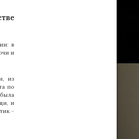
стве
ии: в
очи и
и, из
та по
 была
щи, и
тик –