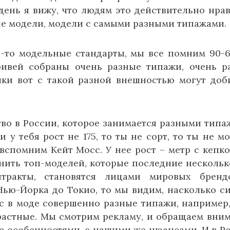
день я вижу, что людям это действительно нрав
ые модели, модели с самыми разными типажами.
-то модельные стандарты, мы все помним 90-6
ривей собраны очень разные типажи, очень р
шки вот с такой разной внешностью могут доб
во в России, которое занимается разными типа
 у тебя рост не 175, то ты не сорт, то ты не мо
вспомним Кейт Мосс. У нее рост – метр с кепко
нить топ-моделей, которые последние нескольк
тракты, становятся лицами мировых бренд
Нью-Йорка до Токио, то мы видим, насколько с
с в моде совершенно разные типажи, например,
зрастные. Мы смотрим рекламу, и обращаем вни
 же особенностями, с нашими же нюансами. И в Р