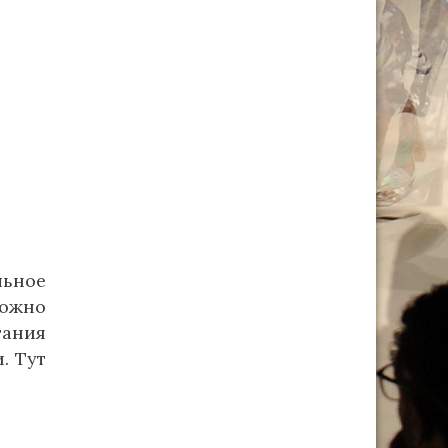
льное
можно
тания
. Тут