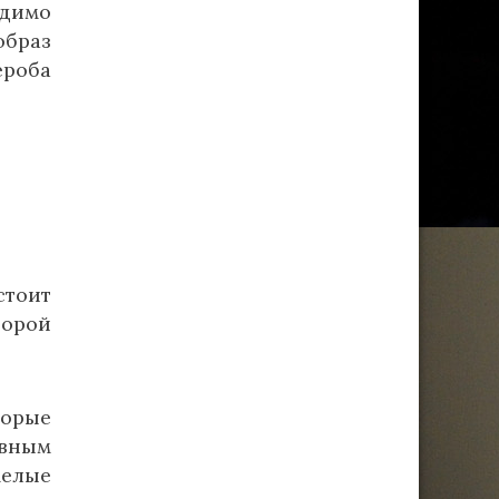
одимо
образ
ероба
стоит
торой
торые
овным
мелые