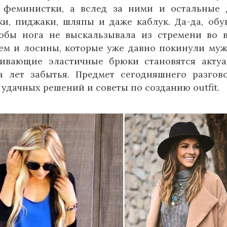
и феминистки, а вслед за ними и остальные
, пиджаки, шляпы и даже каблук. Да-да, обу
обы нога не выскальзывала из стремени во 
ием и лосины, которые уже давно покинули му
гивающие эластичные брюки становятся акту
а лет забытья. Предмет сегодняшнего разгов
 удачных решений и советы по созданию outfit.