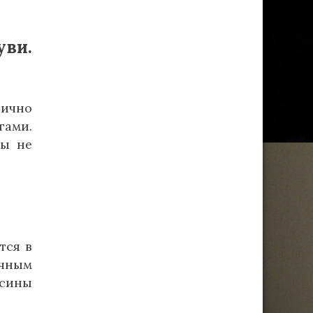
уви.
ично
гами.
сы не
тся в
ичным
осины