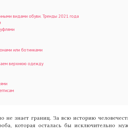
ичными видами обуви. Тренды 2021 года
и
туфлями
ьонами или ботинками
ираем верхнюю одежду
ьями
еггисам
о не знает границ. За всю историю человечест
оба, которая осталась бы исключительно му