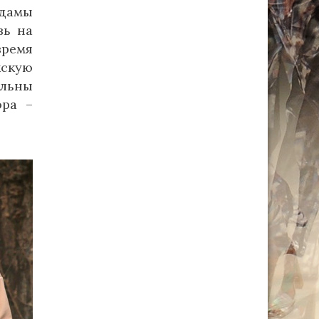
 дамы
вь на
время
жскую
альны
ора –