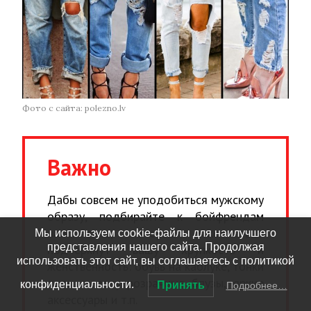
Фото с сайта: polezno.lv
Важно
Дабы совсем не уподобиться мужскому
образу, подбирайте к бойфрендам
наполнение, которые максимально
Мы используем cookie-файлы для наилучшего
представления нашего сайта. Продолжая
подчеркнут вашу хрупкость и
использовать этот сайт, вы соглашаетесь с политикой
женственность: обувь на каблуке, тонки
топы и полупрозрачные блузы, яркие
конфиденциальности.
Принять
Подробнее…
аксессуары и т.п.